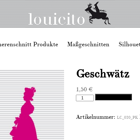
herenschnitt Produkte
Maßgeschnitten
Silhoue
Geschwätz
1,50
€
Geschwätz
In den Warenkorb
Menge
Artikelnummer:
LC_020_PK