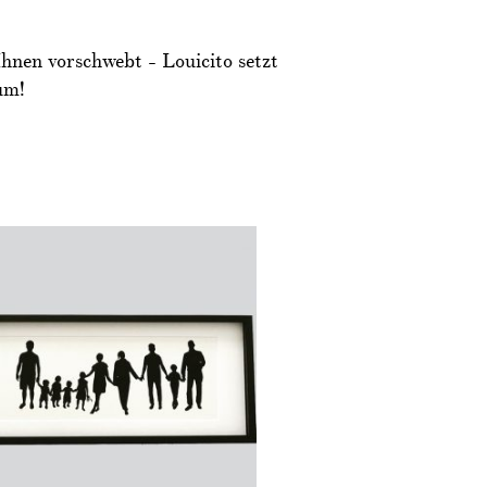
hnen vorschwebt -­ Louicito setzt
um!