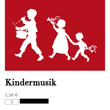
Kindermusik
1,50
€
Kindermusik
In den Warenkorb
Menge